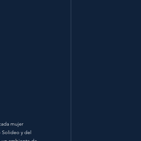
cada mujer 
 Solideo y del 
a un ambiente de 