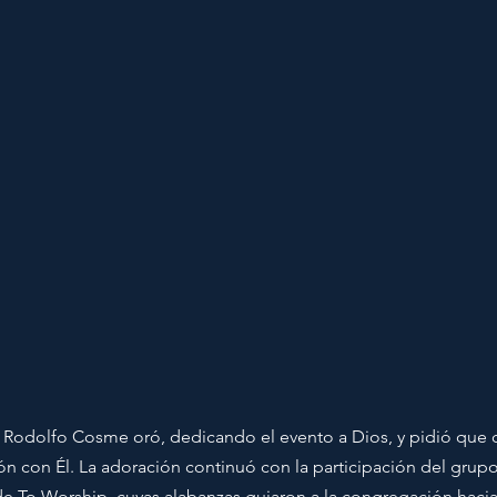
 Rodolfo Cosme oró, dedicando el evento a Dios, y pidió que 
n con Él. La adoración continuó con la participación del grupo
 To Worship, cuyas alabanzas guiaron a la congregación haci