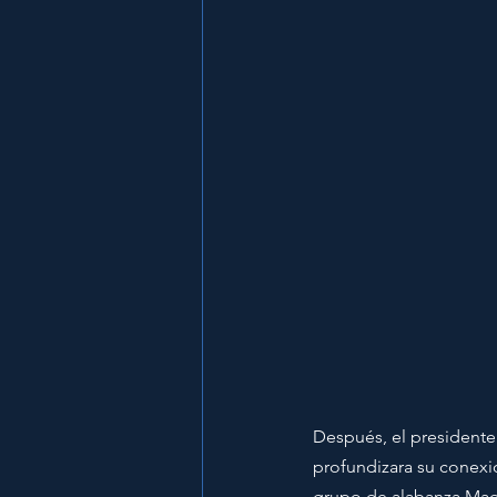
Después, el presidente
profundizara su conexió
grupo de alabanza Made