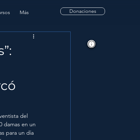
Donaciones
rsos
Más
”:
rcó
entista del 
50 damas en un 
as para un día 