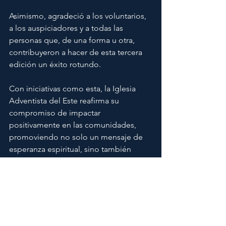
Asimismo, agradeció a los voluntarios, 
a los auspiciadores y a todas las 
personas que, de una forma u otra, 
contribuyeron a hacer de esta tercera 
edición un éxito rotundo.
Con iniciativas como esta, la Iglesia 
Adventista del Este reafirma su 
compromiso de impactar 
positivamente en las comunidades, 
promoviendo no solo un mensaje de 
esperanza espiritual, sino también 
estilos de vida saludables que 
contribuyan al bienestar integral de la 
sociedad.
Etiquetas:
salud
ruta
ruta saludable
5k
ruta 5k
5k ruta saludable
ministerio de la salud
cayey