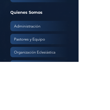
Quienes Somos
Administración
Pastores y Equipo
Organización Eclesiástica
Creencias
Corporación
Educativa
07:30am - 12:00pm
01:00pm - 04:30pm