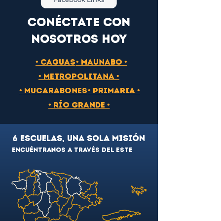
Conéctate con
nosotros hoy
• Caguas
• Maunabo •
• Metropolitana •
• Mucarabones
• Primaria •
• Río Grande •
6 escuelas, una sola misión
Encuéntranos A Través del Este