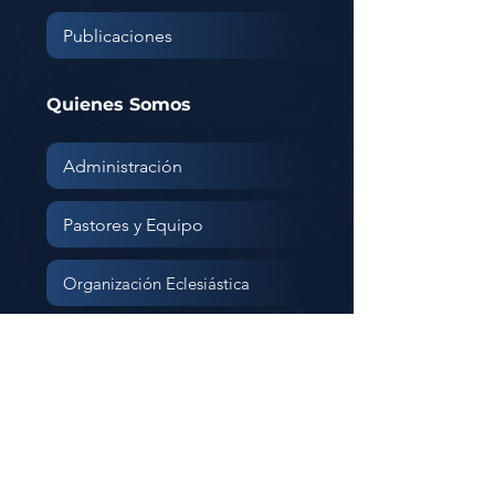
Publicaciones
Quienes Somos
Administración
Pastores y Equipo
Organización Eclesiástica
Creencias
Corporación
Educativa
07:30am - 12:00pm