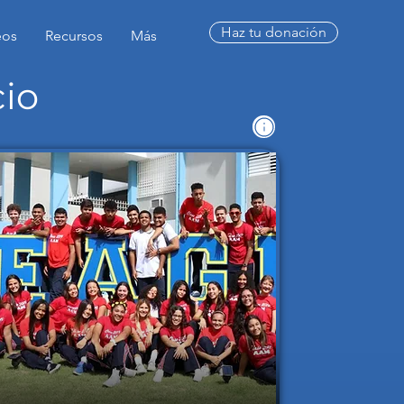
Haz tu donación
eos
Recursos
Más
cio