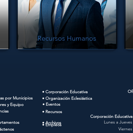
Recursos Humanos
Of
• Corporación Educativa
ias por Municipios
• Organización Eclesiástica
• Eventos
ores y Equipo
ncias
• Recursos
Corporación Educativa
Lunes a Jueves
rtamentos
• Archivos
• Empleos
Viernes
áctenos