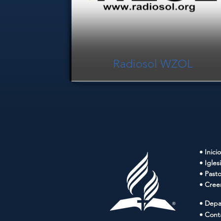
Radiosol WZOL
• Inicio
• Igles
• Past
• Cree
• Depa
• Cont