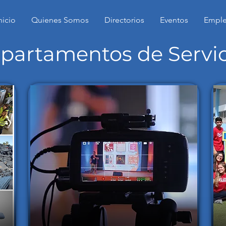
nicio
Quienes Somos
Directorios
Eventos
Empl
partamentos de Servi