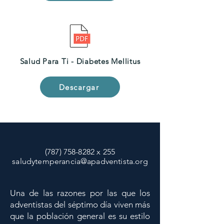
Salud Para Ti - Diabetes Mellitus
Descargar
(787) 758-8282
x 255
saludytemperancia@apadventista.org
Una de las razones por las que los
adventistas del séptimo día viven más
que la población general es su estilo