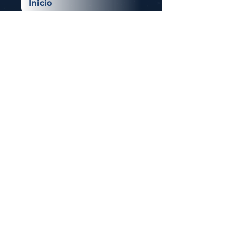
Inicio
Departamentos
Corporación Educativa
Empleos
Recursos
Archivos
Eventos
Publicaciones
Quienes Somos