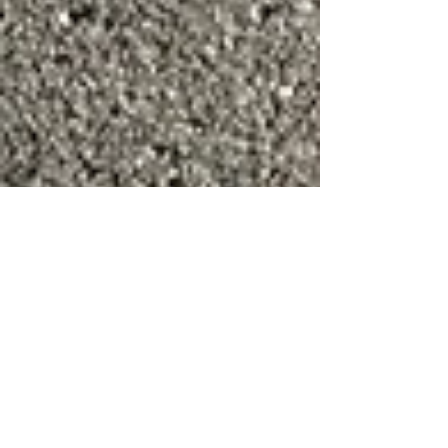
Pr. Carlos Martínez
2 jun
2 min de lectura
ADRA y Cadetes Médicos
Adventistas se Certifican
para Fortalecer la Respuesta
Ante Emergencias