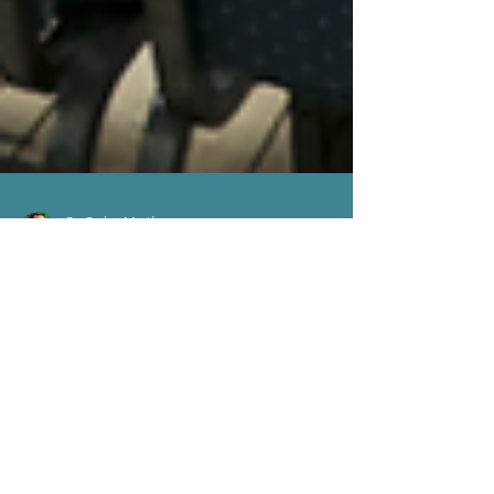
Pr. Carlos Martínez
7 may
2 min de lectura
Medio Siglo de
Transformación Espiritual:
Campamento Yuquibo
Celebra 50 años Impactando
Vidas en el Corazón de El
Yunque